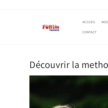
et
passer
au
contenu
ACCUEIL
NOS
CONTACT
Découvrir la meth