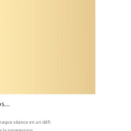
s...
haque séance en un défi
e la progression...