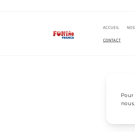
et
passer
au
contenu
ACCUEIL
NOS
CONTACT
Pour 
nous.